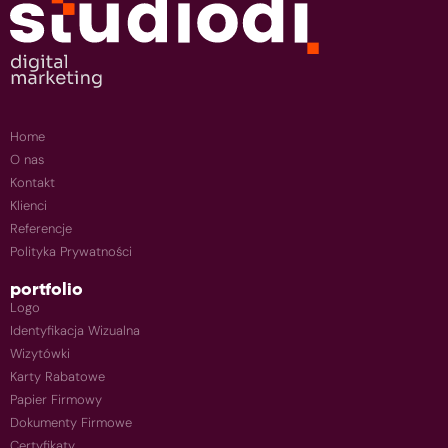
Home
O nas
Kontakt
Klienci
Referencje
Polityka Prywatności
portfolio
Logo
Identyfikacja Wizualna
Wizytówki
Karty Rabatowe
Papier Firmowy
Dokumenty Firmowe
Certyfikaty