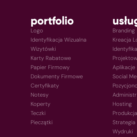
portfolio
usłu
Logo
Branding
Identyfikacja Wizualna
Kreacja 
Wizytówki
Identyfik
Karty Rabatowe
Projektow
Papier Firmowy
Aplikacje
Dokumenty Firmowe
Social Me
Certyfikaty
Pozycjon
Notesy
Administr
Koperty
Hosting
Teczki
Produkcj
Pieczątki
Strategia
Wydruki