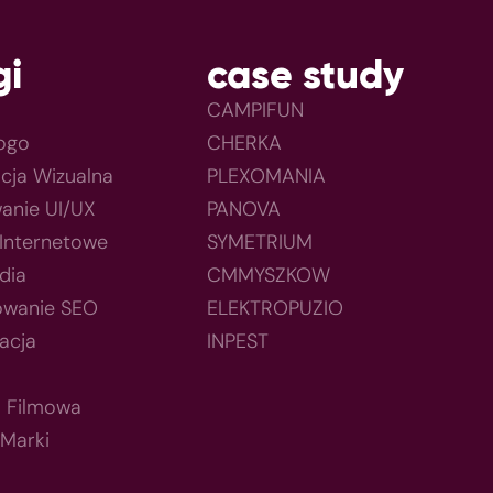
gi
case study
CAMPIFUN
Logo
CHERKA
acja Wizualna
PLEXOMANIA
anie UI/UX
PANOVA
 Internetowe
SYMETRIUM
dia
CMMYSZKOW
owanie SEO
ELEKTROPUZIO
acja
INPEST
a Filmowa
 Marki