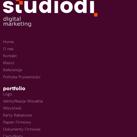
Home
O nas
Kontakt
Klienci
Referencje
Polityka Prywatności
portfolio
Logo
Identyfikacja Wizualna
Wizytówki
Karty Rabatowe
Papier Firmowy
Dokumenty Firmowe
Certyfikaty