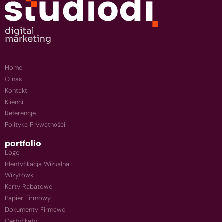
Home
O nas
Kontakt
Klienci
Referencje
Polityka Prywatności
portfolio
Logo
Identyfikacja Wizualna
Wizytówki
Karty Rabatowe
Papier Firmowy
Dokumenty Firmowe
Certyfikaty