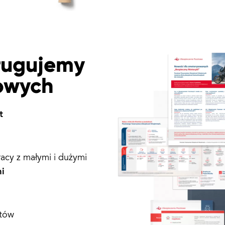
ługujemy
owych
t
cy z małymi i dużymi
i
ntów