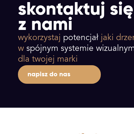
skontaktuj się
z nami
wykorzystaj
potencjał
jaki drz
w
spójnym systemie wizualny
dla twojej marki
napisz do nas