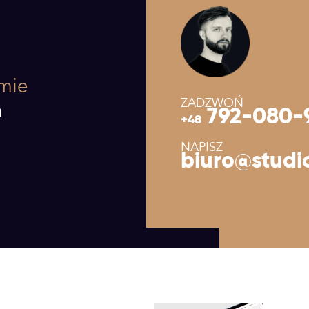
emie
ZADZWOŃ
m
792-080-
+48
NAPISZ
biuro@studio