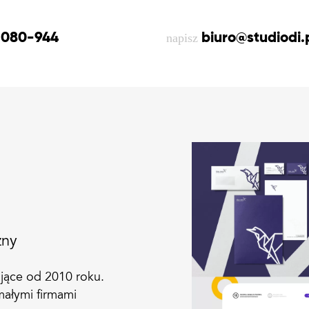
-080-944
napisz
biuro@studiodi.
zny
ające od
2010
roku.
małymi firmami