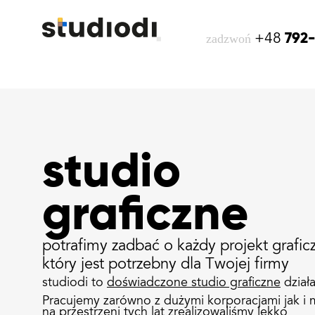
zadzwoń
792
+48
studio
graficzne
potrafimy zadbać o każdy projekt grafic
który jest potrzebny dla Twojej firmy
studiodi to
doświadczone studio graficzne
dział
Pracujemy zarówno z dużymi korporacjami jak i 
na przestrzeni tych lat zrealizowaliśmy lekko