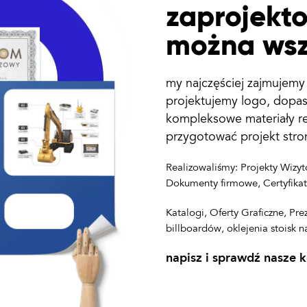
zaprojekto
można wsz
my najczęściej zajmujem
projektujemy logo
, dopa
kompleksowe
materiały 
przygotować
projekt stro
Realizowaliśmy: Projekty Wizy
Dokumenty firmowe, Certyfikaty
Katalogi, Oferty Graficzne, Pr
billboardów, oklejenia stoisk n
napisz i sprawdź nasze 