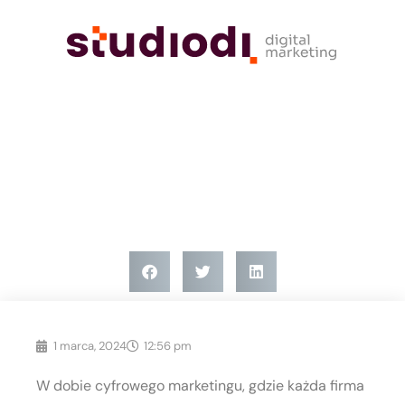
Bez kategorii
Katalogi firmowe jako narzędzie
budowania marki: Poradnik od A
do Z
1 marca, 2024
12:56 pm
W dobie cyfrowego marketingu, gdzie każda firma