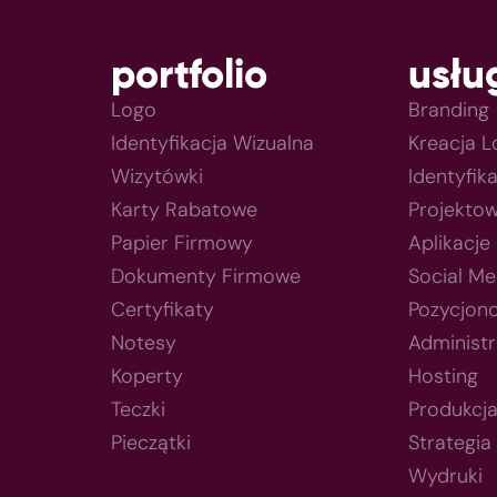
portfolio
usłu
Logo
Branding
Identyfikacja Wizualna
Kreacja 
Wizytówki
Identyfik
Karty Rabatowe
Projektow
Papier Firmowy
Aplikacje
Dokumenty Firmowe
Social Me
Certyfikaty
Pozycjon
Notesy
Administr
Koperty
Hosting
Teczki
Produkcj
Pieczątki
Strategia
Wydruki