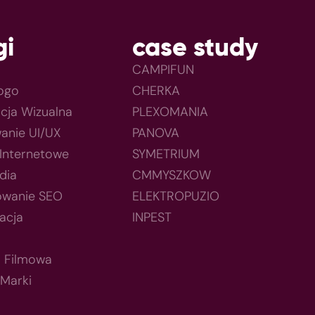
gi
case study
CAMPIFUN
Logo
CHERKA
acja Wizualna
PLEXOMANIA
anie UI/UX
PANOVA
 Internetowe
SYMETRIUM
dia
CMMYSZKOW
owanie SEO
ELEKTROPUZIO
acja
INPEST
a Filmowa
 Marki