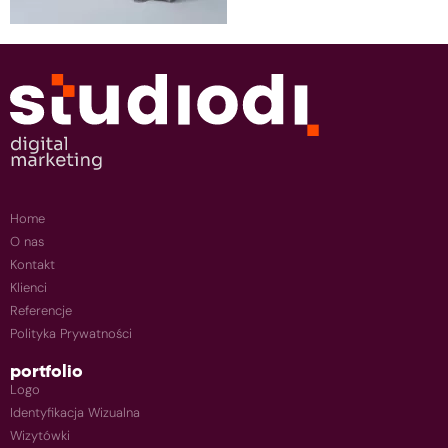
Home
O nas
Kontakt
Klienci
Referencje
Polityka Prywatności
portfolio
Logo
Identyfikacja Wizualna
Wizytówki