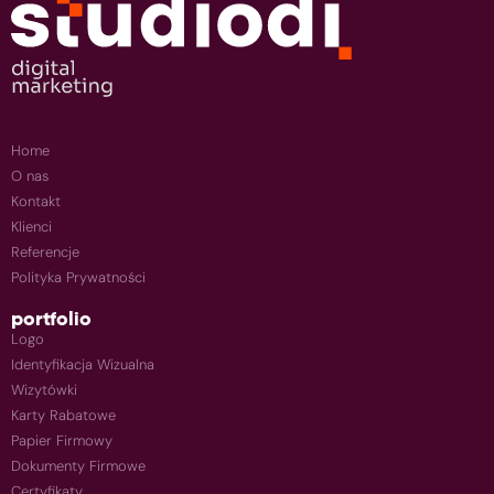
Home
O nas
Kontakt
Klienci
Referencje
Polityka Prywatności
portfolio
Logo
Identyfikacja Wizualna
Wizytówki
Karty Rabatowe
Papier Firmowy
Dokumenty Firmowe
Certyfikaty