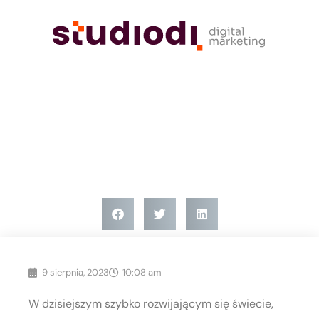
Bez kategorii
Dlaczego profesjonalne studio
graficzne to klucz do sukcesu
Twojej marki?
9 sierpnia, 2023
10:08 am
W dzisiejszym szybko rozwijającym się świecie,